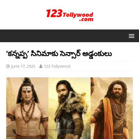
‘కన్నప్ప’ సినిమాకు సెన్సార్ అడ్డంకులు
June 17, 2025
123 Tollywood