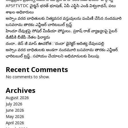
APSFTVTDC చైర్మన్ భరత్ భూషణ్, ఏపీ ఎఫ్డిసి ఎండి విశ్వనాథన్, పలు
శాఖల అధికారులు
అస్సాం వరద బాధితులకు నిత్యవసర వస్తువులను పంపిణీ చేసిన నందమూరి
బసవరామ తారకం ఎన్టీఆర్ చారిటబుల్ ట్రస్ట్
హిందూ దేవుళ్లపై సోషల్ మీడియా పోస్టులు.. ప్రకాష్ రాజ్ వ్యాఖ్యలపై సైబర్
డీజీపీకి బీజేపీ నేతల ఫిర్యాదు
దందా.. జెన్ జీ మాస్ ఊచకోత : ‘దందా’ డైరెక్ట‌ర్ ఆదిత్య దేవులపల్లి
అస్సాం వరద బాధితులకు అండగా నందమూరి బసవరామ తారకం ఎన్టీఆర్
ఛారిటబుల్ ట్రస్ట్.. సహాయం చేయాలని అభిమానులకు పిలుపు
Recent Comments
No comments to show.
Archives
August 2026
July 2026
June 2026
May 2026
April 2026