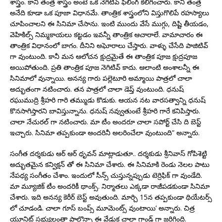
శాస్త్రం. కానీ తంత్ర శాస్త్రం అంటే ఒక నెగిటివ్ ఫీలింగ్ కలిగించారు. కానీ తంత్ర
అనేది కూడా ఒక పూజా విధానమే. తాంత్రిక శాస్త్రంలోని విస్తుగొలిపే రహస్యాలు
చూపించాలని ఈ సినిమా చేసాను. ఇంటి ముందు వేసే ముగ్గు, దిష్టి తీయడం,
వెహికిల్స్ నిమ్మకాయలు కట్టడం ఇవన్నీ తాంత్రిక ఆచారాలే. వామాచారం ఈ
తాంత్రిక విధానంలో బాగం. దీనిని అఘోరాలు చేస్తారు. వాళ్ళు చేసేది పాజిటివ్
గా వుంటుంది. కానీ మన ఆలోచన క్షుద్రమైతే ఈ తాంత్రిక పూజ క్షుద్రపూజ
అయిపోతుంది. ప్రతి తాంత్రిక పూజ నెగిటివ్ కాదు. ఆలాంటి అంశాలన్నీ ఈ
సినిమాలో వున్నాయి. అనన్య గారు పల్లెటూరి అమ్మాయి పాత్రలో చాలా
అద్భుతంగా నటించారు. తన పాత్రలో చాలా డెప్త్ వుంటుంది. ధనుష్
రఘుముద్రి శ్రీహరి గారి తమ్ముడు కొడుకు. ఆయన నట వారసత్వాన్ని ధనుష్
కొనసాగిస్తారని బావిస్తున్నాను. ధనుష్ నవ్వుతుంటే శ్రీహరి గారే కనిపిస్తారు.
చాలా నేచురల్ గా నటించారు. మా టీం అందరూ చాలా సపోర్ట్ చేసి ది బెస్ట్
ఇచ్చారు. సినిమా తప్పకుండా అందరినీ అలరించేలా వుంటుంది” అన్నారు.
సంగీత దర్శకుడు ఆర్ ఆర్ ధృవన్ మాట్లాడుతూ.. దర్శకుడు శ్రీనివాస్ గోపిశెట్టి
అద్భుతమైన కన్విక్షన్ తో ఈ సినిమా చేశారు. ఈ సినిమాకి రెండు నెలల పాటు
నేపధ్య సంగీతం చేశాం. ఇందులో సీన్స్ చుస్తున్నప్పుడు టెర్రిఫిక్ గా వుండేది.
మా మ్యూజిక్ టీం అందరికీ థాంక్స్. నిర్మాతలు ఎక్కడా రాజీపడకుండా సినిమా
చేశారు. ఇది అనన్య కెరీర్ బెస్ట్ అవుతుంది. మార్చి 15న తప్పకుండా థియేటర్స్
లో చూడండి. చాలా గూస్ బంప్స్ మూమెంట్స్ వుంటాయి’ అన్నారు. చిత్ర
యూనిట్ సభ్యులంతా పాల్గొన్నా ఈ వేడుక చాలా గ్రాండ్ గా జరిగింది.