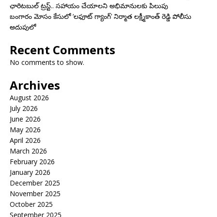
ఛారిటబుల్ ట్రస్ట్.. సహాయం చేయాలని అభిమానులకు పిలుపు
బంగారం మోసం కేసులో ‘లఫూట్ గ్యాంగ్’ నిర్మాత లక్ష్మీకాంత్ రెడ్డి పోలీసు
అదుపులో
Recent Comments
No comments to show.
Archives
August 2026
July 2026
June 2026
May 2026
April 2026
March 2026
February 2026
January 2026
December 2025
November 2025
October 2025
September 2025