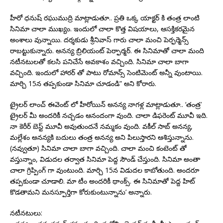
హీరో ధనుష్ రఘుముద్రి మాట్లాడుతూ.. ప్రతి ఒక్క యాక్టర్ కి తంత్ర లాంటి
సినిమా చాలా ముఖ్యం. ఇందులో చాలా కొత్త విషయాలు, ఆసక్తికరమైన
అంశాలు వున్నాయి. దర్శకుడు శ్రీనివాస్ గారు చాలా మంచి పెర్ఫర్మెన్స్
రాబట్టుకున్నారు. అనన్య బ్రిలియంట్ పెర్ఫార్మర్. ఈ సినిమాతో చాలా మంది
నటీనటులతో కలసి పనిచేసే అవకాశం వచ్చింది. సినిమా చాలా బాగా
వచ్చింది. ఇందులో హారర్ తో పాటు రోమాన్స్ సెంటిమెంట్ అన్నీ వుంటాయి.
మార్చి 15న తప్పకుండా సినిమా చూడండి” అని కోరారు.
ట్రైలర్ లాంచ్ ఈవెంట్ లో హీరోయిన్ అనన్య నాగళ్ల మాట్లాడుతూ.. ‘తంత్ర’
ట్రైలర్ మీ అందరికీ నచ్చడం ఆనందంగా వుంది. చాలా డిఫరెంట్ మూవీ ఇది.
నా కెరీర్ బెస్ట్ మూవీ అవుతుందనే నమ్మకం వుంది. వకీల్ సాబ్ అనన్య,
మల్లేశం అనన్యకి బదులు తంత్ర అనన్య అని పిలుస్తారని ఆశిస్తున్నాను.
(నవ్వుతూ) సినిమా చాలా బాగా వచ్చింది. చాలా మంచి కంటెంట్ తో
వస్తున్నాం, విడుదల తర్వాత సినిమా పెద్ద సౌండ్ చేస్తుంది. సినిమా అంతా
చాలా గ్రిప్పింగ్ గా వుంటుంది. మార్చి 15న విడుదల కాబోతుంది. అందరూ
తప్పకుండా చూడాలి. మా టీం అందరికీ థాంక్స్. ఈ సినిమాతో పెద్ద హిట్
కొడతామని మనస్పూర్తిగా కోరుకుంటున్నాను’ అన్నారు.
నటీనటులు: