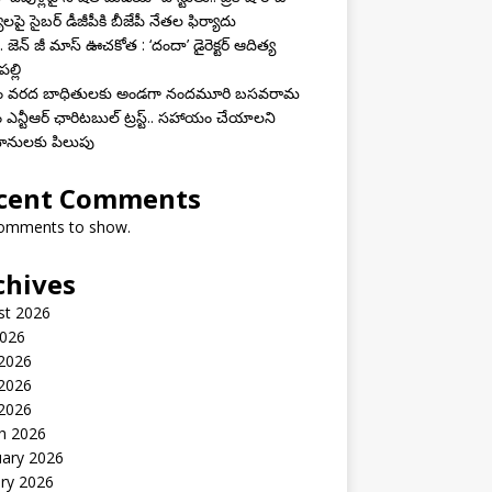
యలపై సైబర్ డీజీపీకి బీజేపీ నేతల ఫిర్యాదు
 జెన్ జీ మాస్ ఊచకోత : ‘దందా’ డైరెక్ట‌ర్ ఆదిత్య
ల్లి
ాం వరద బాధితులకు అండగా నందమూరి బసవరామ
 ఎన్టీఆర్ ఛారిటబుల్ ట్రస్ట్.. సహాయం చేయాలని
ానులకు పిలుపు
cent Comments
omments to show.
chives
st 2026
2026
 2026
2026
 2026
h 2026
uary 2026
ry 2026