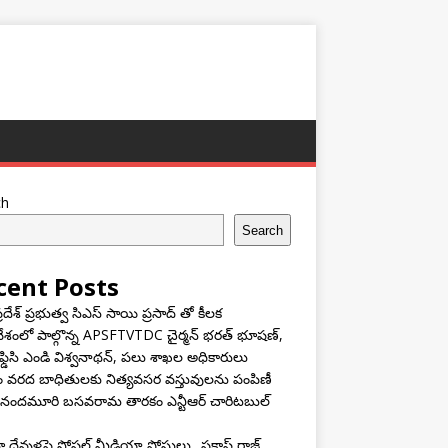
ch
Search
cent Posts
్రదేశ్ ప్రభుత్వ సిఎస్ సాయి ప్రసాద్ తో కీలక
శంలో పాల్గొన్న APSFTVTDC చైర్మన్ భరత్ భూషణ్,
ఫ్డిసి ఎండి విశ్వనాథన్, పలు శాఖల అధికారులు
ం వరద బాధితులకు నిత్యవసర వస్తువులను పంపిణీ
 నందమూరి బసవరామ తారకం ఎన్టీఆర్ చారిటబుల్
దేవుళ్లపై సోషల్ మీడియా పోస్టులు.. ప్రకాష్ రాజ్