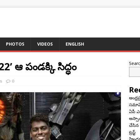
PHOTOS
VIDEOS
ENGLISH
A22’ ఆ పండక్కి సిద్ధం
Sear
s
0
Re
ఆంధ్రప
సమావే
ఏపీ ఎ
అస్సా
చేసిన
ట్రస్ట్
హిందూ 