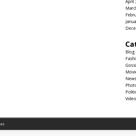
April
Marc
Febr
Janua
Dece
Ca
Blog
Fash
Goss
Movi
New
Phot
Politi
Vide
es