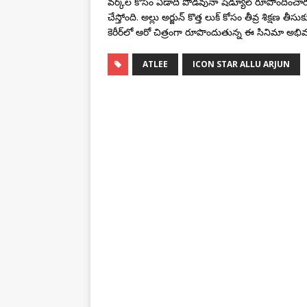
వర్క్‌ల కోసం ఏడాది పొడవునా షెడ్యూల్ రూపొందించారు. 
చేస్తోంది. అల్లు అర్జున్ కొత్త లుక్ కోసం తీవ్ర శిక్షణ 
కెరీర్‌లో ఆరో చిత్రంగా రూపొందుతున్న ఈ సినిమా అభ
ATLEE
ICON STAR ALLU ARJUN