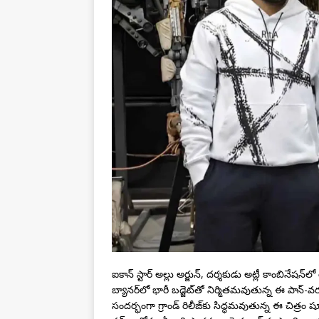
ఐకాన్ స్టార్ అల్లు అర్జున్, దర్శకుడు అట్లీ కాంబినేషన్‌
బ్యానర్‌లో భారీ బడ్జెట్‌తో నిర్మితమవుతున్న ఈ పాన్-వరల్డ
సందర్భంగా గ్రాండ్ రిలీజ్‌కు సిద్ధమవుతున్న ఈ చిత్రం