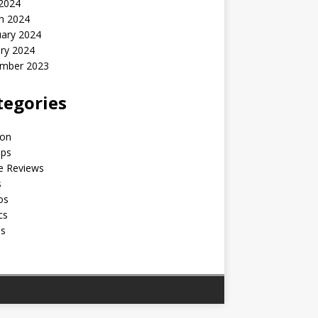
 2024
h 2024
uary 2024
ry 2024
mber 2023
tegories
ion
ips
e Reviews
s
os
cs
os