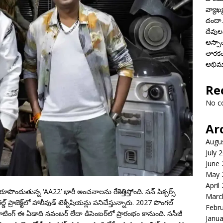
వ్యాఖ్
దందా..
దేవులప
అస్స
తారకం
అభిమ
Re
No c
Ar
Augu
July 
June
May 
April
లో రూపొందుతున్న ‘AA22’ భారీ అంచనాలను రేకెత్తిస్తోంది. సన్ పిక్చర్స్
Marc
్ ప్రాజెక్ట్‌లో హాలీవుడ్ టెక్నీషియన్లు పనిచేస్తున్నారు. 2027 పొంగల్
Febr
 షూటింగ్ ఈ ఏడాది నవంబర్ లేదా డిసెంబర్‌లో ప్రారంభం కానుంది. ససీజీ
Janua