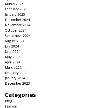
March 2025
February 2025
January 2025
December 2024
November 2024
October 2024
September 2024
August 2024
July 2024
June 2024
May 2024
April 2024
March 2024
February 2024
January 2024
December 2023
Categories
Blog
Fashion