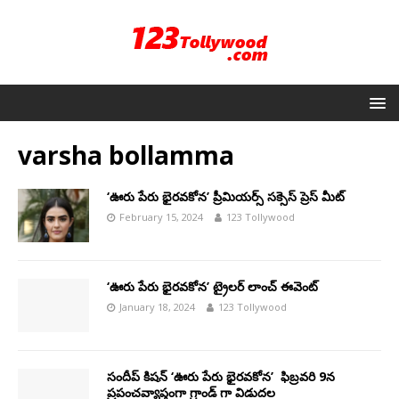
varsha bollamma
‘ఊరు పేరు భైరవకోన’ ప్రీమియర్స్ సక్సెస్ ప్రెస్ మీట్
February 15, 2024
123 Tollywood
‘ఊరు పేరు భైరవకోన’ ట్రైలర్ లాంచ్ ఈవెంట్
January 18, 2024
123 Tollywood
సందీప్ కిషన్ ‘ఊరు పేరు భైరవకోన’ ఫిబ్రవరి 9న
ప్రపంచవ్యాప్తంగా గ్రాండ్ గా విడుదల