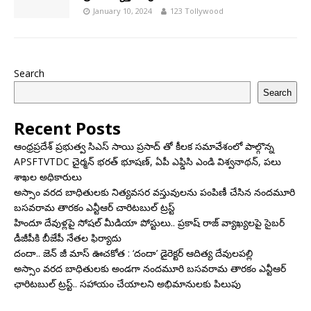
January 10, 2024
123 Tollywood
Search
Search
Recent Posts
ఆంధ్రప్రదేశ్ ప్రభుత్వ సిఎస్ సాయి ప్రసాద్ తో కీలక సమావేశంలో పాల్గొన్న
APSFTVTDC చైర్మన్ భరత్ భూషణ్, ఏపీ ఎఫ్డిసి ఎండి విశ్వనాథన్, పలు
శాఖల అధికారులు
అస్సాం వరద బాధితులకు నిత్యవసర వస్తువులను పంపిణీ చేసిన నందమూరి
బసవరామ తారకం ఎన్టీఆర్ చారిటబుల్ ట్రస్ట్
హిందూ దేవుళ్లపై సోషల్ మీడియా పోస్టులు.. ప్రకాష్ రాజ్ వ్యాఖ్యలపై సైబర్
డీజీపీకి బీజేపీ నేతల ఫిర్యాదు
దందా.. జెన్ జీ మాస్ ఊచకోత : ‘దందా’ డైరెక్ట‌ర్ ఆదిత్య దేవులపల్లి
అస్సాం వరద బాధితులకు అండగా నందమూరి బసవరామ తారకం ఎన్టీఆర్
ఛారిటబుల్ ట్రస్ట్.. సహాయం చేయాలని అభిమానులకు పిలుపు