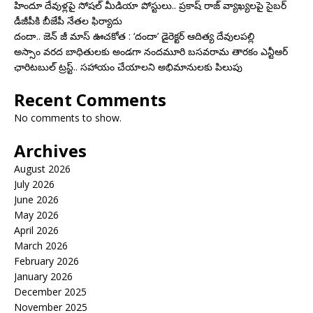
హిందూ దేవుళ్లపై సోషల్ మీడియా పోస్టులు.. ప్రకాష్ రాజ్ వ్యాఖ్యలపై సైబర్
డీజీపీకి బీజేపీ నేతల ఫిర్యాదు
దందా.. జెన్ జీ మాస్ ఊచకోత : ‘దందా’ డైరెక్ట‌ర్ ఆదిత్య దేవులపల్లి
అస్సాం వరద బాధితులకు అండగా నందమూరి బసవరామ తారకం ఎన్టీఆర్
ఛారిటబుల్ ట్రస్ట్.. సహాయం చేయాలని అభిమానులకు పిలుపు
Recent Comments
No comments to show.
Archives
August 2026
July 2026
June 2026
May 2026
April 2026
March 2026
February 2026
January 2026
December 2025
November 2025