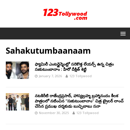
Sahakutumbaanaam
ఫ్యామిలీ ఎంటర్టైన్మెంట్లో సరికొత్త లేయర్స్ ఉన్న చిత్రం
సఃకుటుంబానాం : హీరో దీక్షిత్ శెట్టి
January 7, 2026
123 Tollywood
నటకిరీటి రాజేంద్రప్రసాద్, హాస్యబ్రహ్మ బ్రహ్మానందం కీలక
పాత్రలలో నటించిన “సఃకుటుంబానాం” చిత్ర ట్రైలర్ లాంచ్
చేసిన ప్రముఖ దర్శకుడు బుచ్చిబాబు సనా
November 30, 2025
123 Tollywood