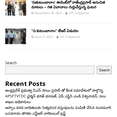
‘సఃకుటుంబానాం’ ఈవెంట్‌లో రాజేంద్రప్రసాద్ అనుచిత
మాటలు – గత వివాదాలు గుర్తుచేస్తున్న ఘటన
November 30, 2025
123 Tollywood
“స:కుటుంబానాం” టీజర్ విడుదల
June 21, 2025
123 Tollywood
Search
Search
Recent Posts
ఆంధ్రప్రదేశ్ ప్రభుత్వ సిఎస్ సాయి ప్రసాద్ తో కీలక సమావేశంలో పాల్గొన్న
APSFTVTDC చైర్మన్ భరత్ భూషణ్, ఏపీ ఎఫ్డిసి ఎండి విశ్వనాథన్, పలు
శాఖల అధికారులు
అస్సాం వరద బాధితులకు నిత్యవసర వస్తువులను పంపిణీ చేసిన నందమూరి
బసవరామ తారకం ఎన్టీఆర్ చారిటబుల్ ట్రస్ట్