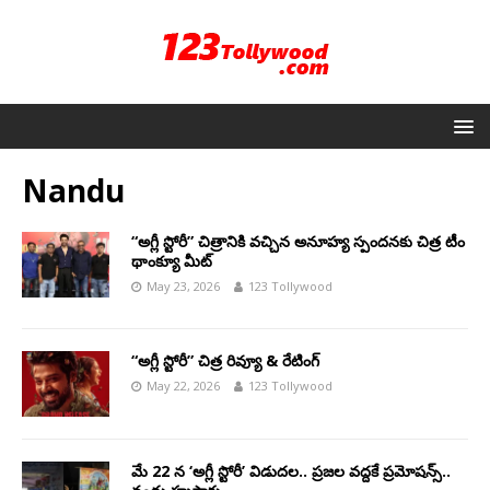
Nandu
“అగ్లీ స్టోరీ” చిత్రానికి వచ్చిన అనూహ్య స్పందనకు చిత్ర టీం
థాంక్యూ మీట్
May 23, 2026
123 Tollywood
“అగ్లీ స్టోరీ” చిత్ర రివ్యూ & రేటింగ్
May 22, 2026
123 Tollywood
మే 22 న ‘అగ్లీ స్టోరీ’ విడుదల.. ప్రజల వద్దకే ప్రమోషన్స్..