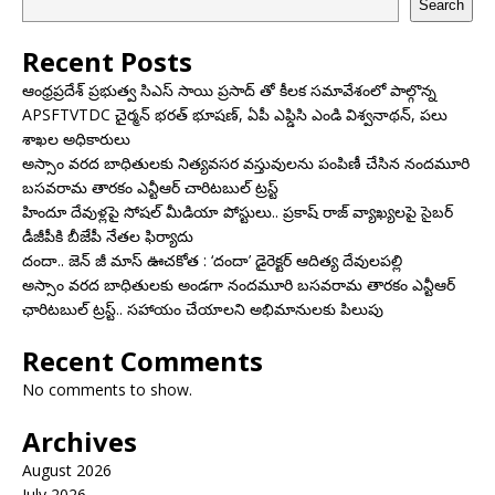
Search
Recent Posts
ఆంధ్రప్రదేశ్ ప్రభుత్వ సిఎస్ సాయి ప్రసాద్ తో కీలక సమావేశంలో పాల్గొన్న
APSFTVTDC చైర్మన్ భరత్ భూషణ్, ఏపీ ఎఫ్డిసి ఎండి విశ్వనాథన్, పలు
శాఖల అధికారులు
అస్సాం వరద బాధితులకు నిత్యవసర వస్తువులను పంపిణీ చేసిన నందమూరి
బసవరామ తారకం ఎన్టీఆర్ చారిటబుల్ ట్రస్ట్
హిందూ దేవుళ్లపై సోషల్ మీడియా పోస్టులు.. ప్రకాష్ రాజ్ వ్యాఖ్యలపై సైబర్
డీజీపీకి బీజేపీ నేతల ఫిర్యాదు
దందా.. జెన్ జీ మాస్ ఊచకోత : ‘దందా’ డైరెక్ట‌ర్ ఆదిత్య దేవులపల్లి
అస్సాం వరద బాధితులకు అండగా నందమూరి బసవరామ తారకం ఎన్టీఆర్
ఛారిటబుల్ ట్రస్ట్.. సహాయం చేయాలని అభిమానులకు పిలుపు
Recent Comments
No comments to show.
Archives
August 2026
July 2026