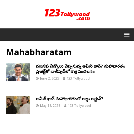
Mahabharatam
నటనకు వీడ్కోలు చెప్పనున్న అమీర్ ఖాన్? మహాభారతం
ప్రాజెక్ట్‌తో బాలీవుడ్‌లో కొత్త సంచలనం
June 2, 2025
123 Tollywood
ఆమీర్ ఖాన్ మహాభారతంలో అల్లు అర్జున్?
May 15, 2025
123 Tollywood