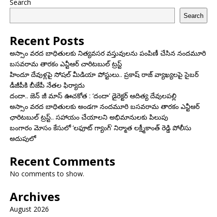
Search
Search
Recent Posts
అస్సాం వరద బాధితులకు నిత్యవసర వస్తువులను పంపిణీ చేసిన నందమూరి
బసవరామ తారకం ఎన్టీఆర్ చారిటబుల్ ట్రస్ట్
హిందూ దేవుళ్లపై సోషల్ మీడియా పోస్టులు.. ప్రకాష్ రాజ్ వ్యాఖ్యలపై సైబర్
డీజీపీకి బీజేపీ నేతల ఫిర్యాదు
దందా.. జెన్ జీ మాస్ ఊచకోత : ‘దందా’ డైరెక్ట‌ర్ ఆదిత్య దేవులపల్లి
అస్సాం వరద బాధితులకు అండగా నందమూరి బసవరామ తారకం ఎన్టీఆర్
ఛారిటబుల్ ట్రస్ట్.. సహాయం చేయాలని అభిమానులకు పిలుపు
బంగారం మోసం కేసులో ‘లఫూట్ గ్యాంగ్’ నిర్మాత లక్ష్మీకాంత్ రెడ్డి పోలీసు
అదుపులో
Recent Comments
No comments to show.
Archives
August 2026