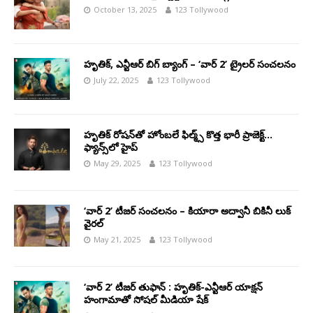
October 13, 2025
123 Tollywood
హృతిక్, ఎన్టీఆర్ బిగ్ బ్యాంగ్ – ‘వార్ 2’ ట్రైలర్ సంచలనం
July 22, 2025
123 Tollywood
హృతిక్ రోషన్‌తో హోంబలే ఫిల్మ్స్ కొత్త భారీ ప్రాజెక్ట్…
ఫ్యాన్స్‌లో హైప్
May 29, 2025
123 Tollywood
‘వార్ 2’ టీజర్ సంచలనం – కియారా అద్వానీ బికినీ లుక్
వైరల్
May 21, 2025
123 Tollywood
‘వార్ 2’ టీజర్ తుఫాన్ : హృతిక్-ఎన్టీఆర్ యాక్షన్
హంగామాతో సోషల్ మీడియా షేక్