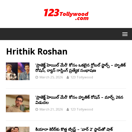
Hrithik Roshan
‘ప్రాజెక్ట్ హెయిల్ మేరీ’ కోసం ఒకటైన గ్లోబల్ స్టార్స్ – హృతిక్
రోషన్, ర్యాన్ గాస్లింగ్ ప్రత్యేక సంభాషణ
March 25, 2026
123 Tollywood
‘ప్రాజెక్ట్ హెయిల్ మేరీ’ కోసం హృతిక్ రోషన్ – మార్చ్ 26న
విడుదల
March 21, 2026
123 Tollywood
కియారా కెరీర్‌కు కొత్త ట్విస్ట్ – ‘వార్ 2’ ఫ్లాప్‌తో షాక్