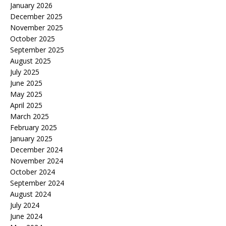
January 2026
December 2025
November 2025
October 2025
September 2025
August 2025
July 2025
June 2025
May 2025
April 2025
March 2025
February 2025
January 2025
December 2024
November 2024
October 2024
September 2024
August 2024
July 2024
June 2024