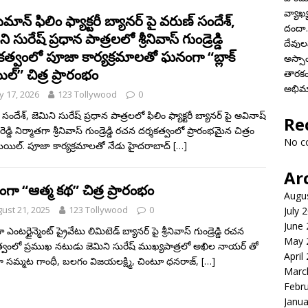
వ్యాఖ్
ాన్ ఫిలిం ఫ్యాక్టరీ బ్యానర్ పై వరుణ్ సందేశ్,
దందా..
ి సురేష్ ప్రధాన పాత్రలలో శ్రీనివాస్ గుండ్రెడ్డి
దేవులప
కత్వంలో పూజా కార్యక్రమాలతో ఘనంగా “బ్లాక్
అస్స
ల్” చిత్ర ప్రారంభం
తారకం
అభిమ
 17, 2026
123 Tollywood
0
సందేశ్, జెమిని సురేష్ ప్రధాన పాత్రలలో ఫిలిం ఫ్యాక్టరీ బ్యానర్ పై అవినాష్
Re
డ్డి నిర్మాతగా శ్రీనివాస్ గుండ్రెడ్డి రచన దర్శకత్వంలో ప్రారంభమైన చిత్రం
No c
 మెయిల్. పూజా కార్యక్రమాలతో నేడు హైదరాబాద్
[…]
Ar
ా “ఆత్మ కథ” చిత్ర ప్రారంభం
Augu
ust 21, 2025
123 Tollywood
0
July 
June
ఎంటర్టైన్మెంట్ ప్రైవేటు లిమిటెడ్ బ్యానర్ పై శ్రీనివాస్ గుండ్రెడ్డి రచన
May 
త్వంలో ప్రముఖ నటుడు జెమిని సురేష్ ముఖ్యపాత్రలో అఖిల నాయర్ తో
April
 సమ్మట గాంధీ, బలగం విజయలక్ష్మి, చింటూ ధనరాజ్,
[…]
Marc
Febr
Janua