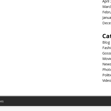
April
Marc
Febr
Janua
Dece
Ca
Blog
Fash
Goss
Movi
New
Phot
Politi
Vide
es