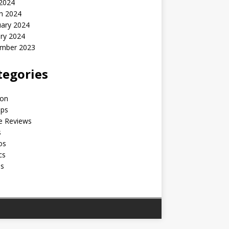
 2024
h 2024
uary 2024
ry 2024
mber 2023
tegories
ion
ips
e Reviews
s
os
cs
os