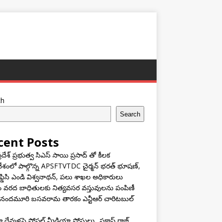
ch
Search
cent Posts
్రదేశ్ ప్రభుత్వ సిఎస్ సాయి ప్రసాద్ తో కీలక
శంలో పాల్గొన్న APSFTVTDC చైర్మన్ భరత్ భూషణ్,
ఫ్డిసి ఎండి విశ్వనాథన్, పలు శాఖల అధికారులు
ం వరద బాధితులకు నిత్యవసర వస్తువులను పంపిణీ
 నందమూరి బసవరామ తారకం ఎన్టీఆర్ చారిటబుల్
దేవుళ్లపై సోషల్ మీడియా పోస్టులు.. ప్రకాష్ రాజ్