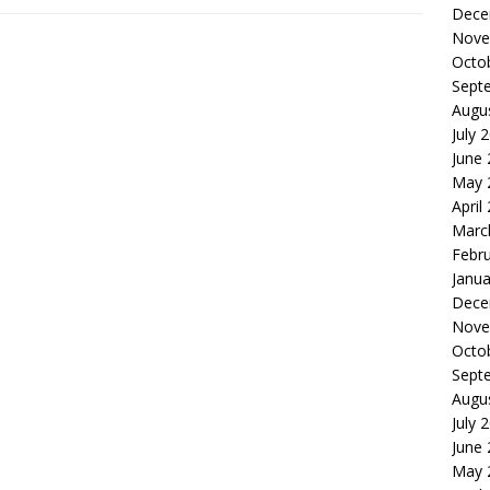
Dece
Nove
Octo
Sept
Augu
July 
June
May 
April
Marc
Febr
Janua
Dece
Nove
Octo
Sept
Augu
July 
June
May 