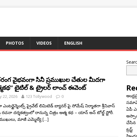
PHOTOS
VIDEOS
ENGLISH
Sear
రంగ వైభవంగా సినీ ప్రముఖుల చేతుల మీదగా
Re
మకథ” టైటిల్ & ట్రైలర్ లాంచ్ ఈవెంట్
ఆంధ్రప
 22, 2026
123 Tollywood
0
సమావే
 ఎంటర్టైన్మెంట్స్ ప్రైవేట్ లిమిటెడ్ బ్యానర్ పై సోమేష్ నిర్మాతగా శ్రీనివాస్
ఏపీ ఎ
డ్డి రచనా దర్శకత్వంలో రానున్న చిత్రం ఆత్మ కథ – యాన్ అన్ టోల్డ్ స్టోరీ.
అస్సా
్రముఖులు, మాజీ ఎమ్మెల్యే
[…]
చేసిన
ట్రస్ట్
హిందూ 