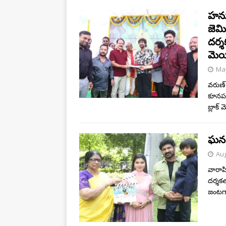
హనుమ
జెమిన
దర్శ
మెయి
May
వరుణ్ 
కూనపరె
బ్లాక్
ఘనంగ
Aug
వారాహి 
దర్శక
జంటగా