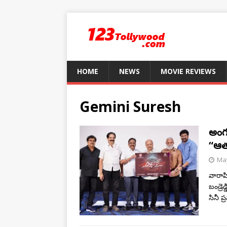
HOME
NEWS
MOVIE REVIEWS
Gemini Suresh
అంగ
“ఆత్
May
వారాహి
బండ్రె
సినీ ప