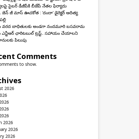
యలపై సైబర్ డీజీపీకి బీజేపీ నేతల ఫిర్యాదు
 జెన్ జీ మాస్ ఊచకోత : ‘దందా’ డైరెక్ట‌ర్ ఆదిత్య
ల్లి
ాం వరద బాధితులకు అండగా నందమూరి బసవరామ
 ఎన్టీఆర్ ఛారిటబుల్ ట్రస్ట్.. సహాయం చేయాలని
ానులకు పిలుపు
cent Comments
omments to show.
chives
st 2026
2026
 2026
2026
 2026
h 2026
uary 2026
ry 2026