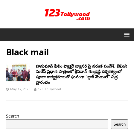
Black mail
హనుమాన్ ఫిలిం ఫ్యాక్టరీ బ్యానర్ పై వరుణ్ సందేశ్, జెమిని
సురేష్ ప్రధాన పాత్రలలో శ్రీనివాస్ గుండ్రెడ్డి దర్శకత్వంలో
పూజా కార్యక్రమాలతో ఘనంగా “బ్లాక్ మెయిల్” చిత్ర
ప్రారంభం
May 17, 2026
123 Tollywood
Search
Search