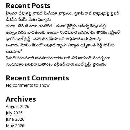
Recent Posts
హిందూ దేవుళ్లపై సోషల్ మీడియా పోస్టులు.. ప్రకాష్ రాజ్ వ్యాఖ్యలపై సైబర్
డీజీపీకి బీజేపీ నేతల ఫిర్యాదు
దందా.. జెన్ జీ మాస్ ఊచకోత : ‘దందా’ డైరెక్ట‌ర్ ఆదిత్య దేవులపల్లి
అస్సాం వరద బాధితులకు అండగా నందమూరి బసవరామ తారకం ఎన్టీఆర్
ఛారిటబుల్ ట్రస్ట్.. సహాయం చేయాలని అభిమానులకు పిలుపు
బంగారం మోసం కేసులో ‘లఫూట్ గ్యాంగ్’ నిర్మాత లక్ష్మీకాంత్ రెడ్డి పోలీసు
అదుపులో
శ్రీమతి నందమూరి బసవరామతారకం గారి శత జయంతి సందర్భంగా
‘నందమూరి బసవరామతారకం ఎన్టీఆర్ చారిటబుల్ ట్రస్ట్’ ప్రారంభం
Recent Comments
No comments to show.
Archives
August 2026
July 2026
June 2026
May 2026